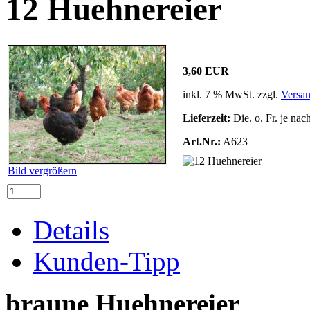
12 Huehnereier
3,60 EUR
inkl. 7 % MwSt. zzgl.
Versa
Lieferzeit:
Die. o. Fr. je nac
Art.Nr.:
A623
Bild vergrößern
Details
Kunden-Tipp
braune Huehnereier