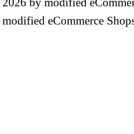
2026 by
mod
ified eCommer
mod
ified eCommerce Shop