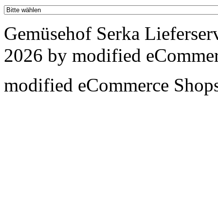
Gemüsehof Serka Lieferser
2026 by
mod
ified eCommer
mod
ified eCommerce Shop