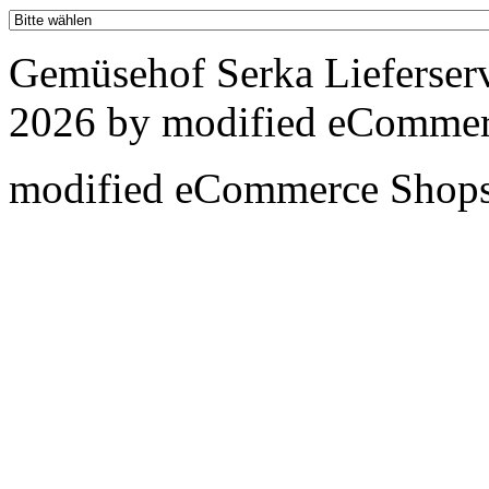
Gemüsehof Serka Lieferser
2026 by
mod
ified eCommer
mod
ified eCommerce Shop