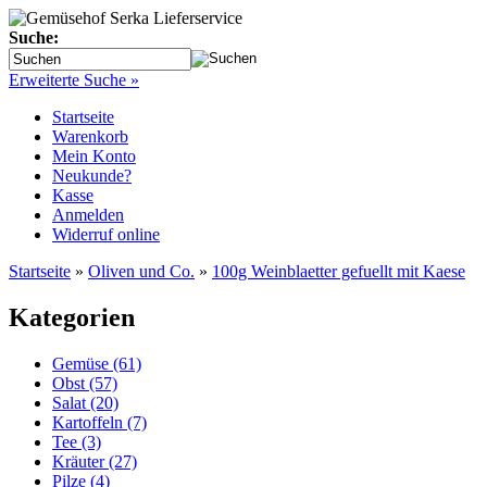
Suche:
Erweiterte Suche »
Startseite
Warenkorb
Mein Konto
Neukunde?
Kasse
Anmelden
Widerruf online
Startseite
»
Oliven und Co.
»
100g Weinblaetter gefuellt mit Kaese
Kategorien
Gemüse (61)
Obst (57)
Salat (20)
Kartoffeln (7)
Tee (3)
Kräuter (27)
Pilze (4)