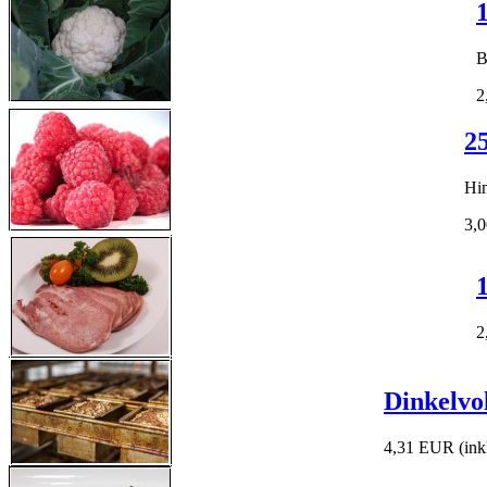
B
2
2
Hi
3,
2
Dinkelvo
4,31 EUR
(in