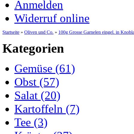
Anmelden
Widerruf online
Startseite
»
Oliven und Co.
»
100g Grosse Garnelen eingel. in Knobl
Kategorien
Gemüse (61)
Obst (57)
Salat (20)
Kartoffeln (7)
Tee (3)