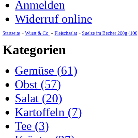
Anmelden
Widerruf online
Startseite
»
Wurst & Co.
»
Fleischsalat
»
Suelze im Becher 200g (100
Kategorien
Gemüse (61)
Obst (57)
Salat (20)
Kartoffeln (7)
Tee (3)