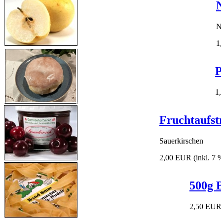
N
1
P
1
Fruchtaufst
Sauerkirschen
2,00 EUR
(inkl. 7
500g 
2,50 EU