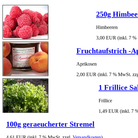
250g Himbee
Himbeeren
3,00 EUR
(inkl. 7 %
Fruchtaufstrich -A
Aprikosen
2,00 EUR
(inkl. 7 % MwSt. zz
1 Frillice Sa
Frillice
1,49 EUR
(inkl. 7
100g geraeucherter Stremel
4,61 EUR
(inkl. 7 % MwSt. zzgl.
Versandkosten
)