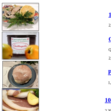
2
Q
2
P
1
10
2,3