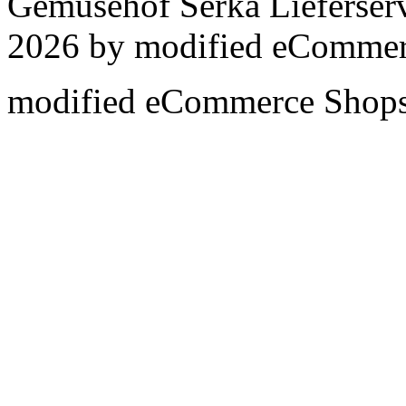
Gemüsehof Serka Lieferser
2026 by
mod
ified eCommer
mod
ified eCommerce Shop